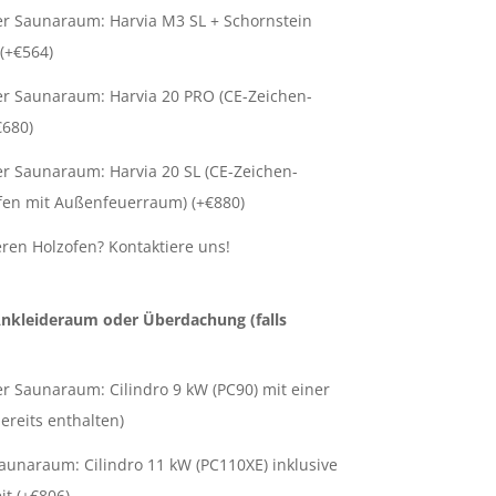
er Saunaraum: Harvia M3 SL + Schornstein
(+
€
564
)
er Saunaraum: Harvia 20 PRO (CE-Zeichen-
€
680
)
r Saunaraum: Harvia 20 SL (CE-Zeichen-
fen mit Außenfeuerraum) (+
€
880
)
ren Holzofen? Kontaktiere uns!
nkleideraum oder Überdachung (falls
r Saunaraum: Cilindro 9 kW (PC90) mit einer
ereits enthalten)
unaraum: Cilindro 11 kW (PC110XE) inklusive
t (+
€
806
)