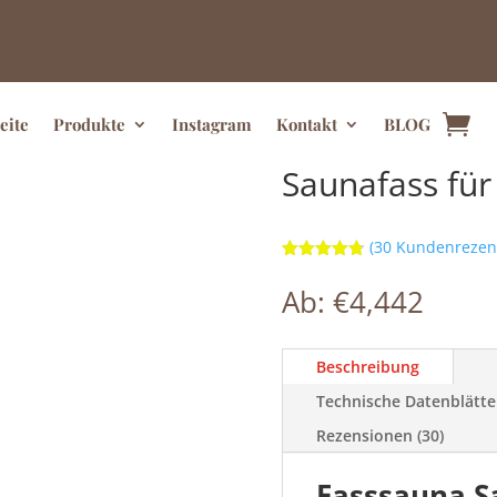
eite
Produkte
Instagram
Kontakt
BLOG
Saunafass fü
(
30
Kundenrezen
Bewertet
mit
4.80
Ab:
€
4,442
von 5,
basierend
auf
Kundenbew
ertungen
Beschreibung
Technische Datenblätte
Rezensionen (30)
Fasssauna S