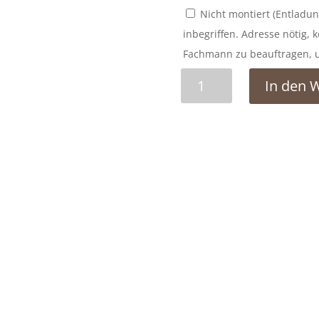
Nicht montiert (Entladun
inbegriffen. Adresse nötig, 
Fachmann zu beauftragen, u
Saunafass
In den 
für
den
Außenbereich
Menge