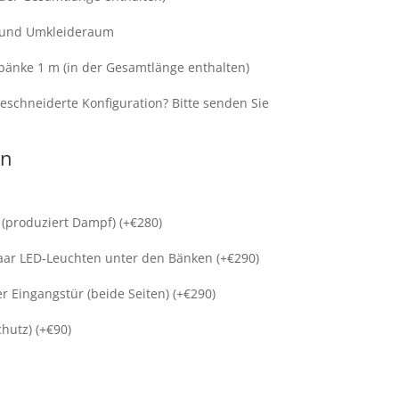
 und Umkleideraum
änke 1 m (in der Gesamtlänge enthalten)
schneiderte Konfiguration? Bitte senden Sie
en
(produziert Dampf) (+
€
280
)
 paar LED-Leuchten unter den Bänken (+
€
290
)
 Eingangstür (beide Seiten) (+
€
290
)
hutz) (+
€
90
)